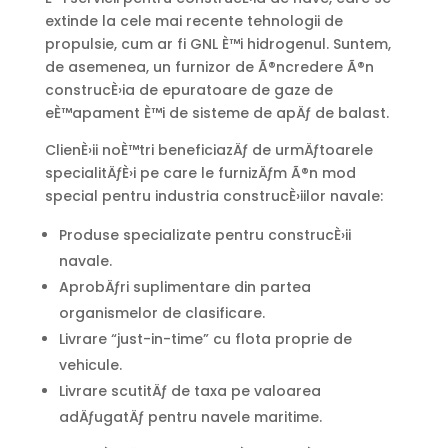
extinde la cele mai recente tehnologii de
propulsie, cum ar fi GNL È™i hidrogenul. Suntem,
de asemenea, un furnizor de Ã®ncredere Ã®n
construcÈ›ia de epuratoare de gaze de
eÈ™apament È™i de sisteme de apÄƒ de balast.
ClienÈ›ii noÈ™tri beneficiazÄƒ de urmÄƒtoarele
specialitÄƒÈ›i pe care le furnizÄƒm Ã®n mod
special pentru industria construcÈ›iilor navale:
Produse specializate pentru construcÈ›ii
navale.
AprobÄƒri suplimentare din partea
organismelor de clasificare.
Livrare “just-in-time” cu flota proprie de
vehicule.
Livrare scutitÄƒ de taxa pe valoarea
adÄƒugatÄƒ pentru navele maritime.