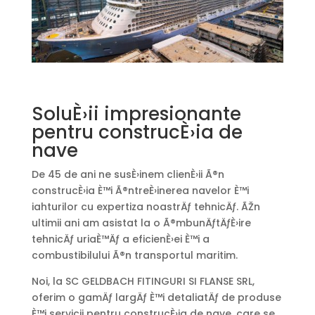
SoluÈ›ii impresionante
pentru construcÈ›ia de
nave
De 45 de ani ne susÈ›inem clienÈ›ii Ã®n
construcÈ›ia È™i Ã®ntreÈ›inerea navelor È™i
iahturilor cu expertiza noastrÄƒ tehnicÄƒ. ÃŽn
ultimii ani am asistat la o Ã®mbunÄƒtÄƒÈ›ire
tehnicÄƒ uriaÈ™Äƒ a eficienÈ›ei È™i a
combustibilului Ã®n transportul maritim.
Noi, la SC GELDBACH FITINGURI SI FLANSE SRL,
oferim o gamÄƒ largÄƒ È™i detaliatÄƒ de produse
È™i servicii pentru construcÈ›ia de nave, care se