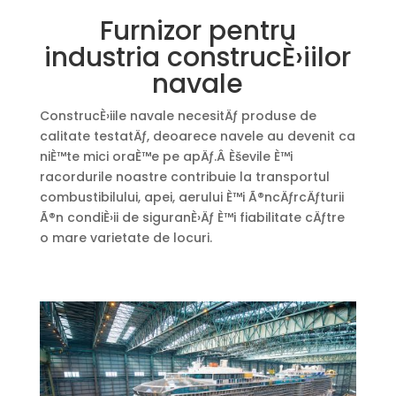
Furnizor pentru
industria construcÈ›iilor
navale
ConstrucÈ›iile navale necesitÄƒ produse de
calitate testatÄƒ, deoarece navele au devenit ca
niÈ™te mici oraÈ™e pe apÄƒ.Â Èševile È™i
racordurile noastre contribuie la transportul
combustibilului, apei, aerului È™i Ã®ncÄƒrcÄƒturii
Ã®n condiÈ›ii de siguranÈ›Äƒ È™i fiabilitate cÄƒtre
o mare varietate de locuri.