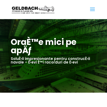
OraÈ™e mici pe
apÄƒ
SoluÈ›ii impresionante pentru construcÈ›ii
navale – È›evi È™i racorduri de È›evi