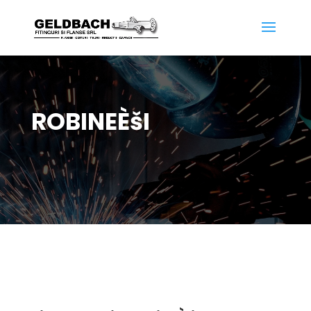
ROBINE
Èš
I