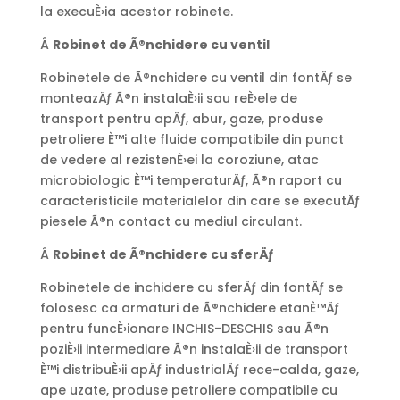
la execuÈ›ia acestor robinete.
Â
Robinet de
Ã®
nchidere cu ventil
Robinetele de Ã®nchidere cu ventil din fontÄƒ se
monteazÄƒ Ã®n instalaÈ›ii sau reÈ›ele de
transport pentru apÄƒ, abur, gaze, produse
petroliere È™i alte fluide compatibile din punct
de vedere al rezistenÈ›ei la coroziune, atac
microbiologic È™i temperaturÄƒ, Ã®n raport cu
caracteristicile materialelor din care se executÄƒ
piesele Ã®n contact cu mediul circulant.
Â
Robinet de
Ã®
nchidere cu sfer
Äƒ
Robinetele de inchidere cu sferÄƒ din fontÄƒ se
folosesc ca armaturi de Ã®nchidere etanÈ™Äƒ
pentru funcÈ›ionare INCHIS-DESCHIS sau Ã®n
poziÈ›ii intermediare Ã®n instalaÈ›ii de transport
È™i distribuÈ›ii apÄƒ industrialÄƒ rece-calda, gaze,
ape uzate, produse petroliere compatibile cu