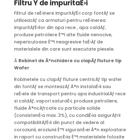
Filtru Y de impurita
È›i
Filtrul de reÈ›inere impuritÄƒÈ›i corp fontÄƒ se
utilizeazÄƒ ca armaturi pentru reÈ›inerea
impuritÄƒÈ›ilor din apa rece , apa caldÄƒ,
produse petroliere È™i alte fluide nenocive,
nepericuloase È™i neagresive faÈ›Äƒ de
materialele din care sunt executate piesele.
Â
Robinet de
Ã®
nchidere cu clap
Äƒ
fluture tip
Wafer
Robinetele cu clapÄƒ fluture centricÄƒ tip wafer
din fontÄƒ se monteazÄƒ Ã®n instalaÈ›ii sau
reÈ›ele de transport pentru apa industrialÄƒ rece
si caldÄƒ, vapori saturaÈ›i, produse petroliere,
fluide Ã®ncÄƒrcate cu particule solide
(consistenÈ›a max. 3%), cu condiÈ›ia asigurÄƒrii
compatibilitÄƒÈ›ii din punct de vedere al
coroziunii, eroziunii È™i siguranÈ›ei Ã®n exploatare
in raport cu construcÈ›ia È™i materialele folosite